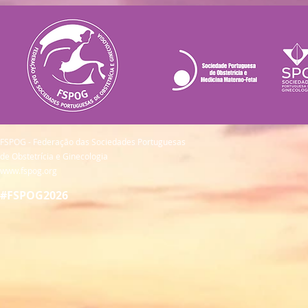
FSPOG - Federação das Sociedades Portuguesas
de Obstetrícia e Ginecologia
www.fspog.org
#FSPOG2026